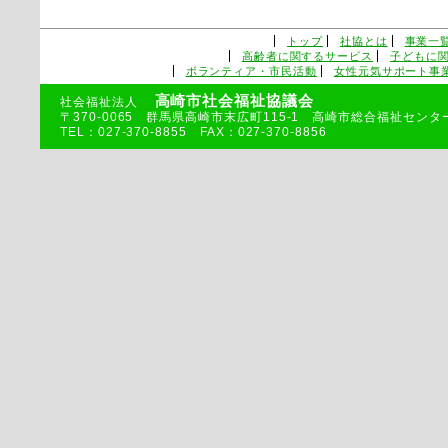
トップ
社協とは
事業一
高齢者に関するサービス
子どもに
ボランティア・市民活動
女性元気サポート事
高崎市社会福祉協議会
社会福祉法人
〒370-0065 群馬県高崎市末広町115-1 高崎市総合福祉センタ
TEL：027-370-8855 FAX：027-370-8856