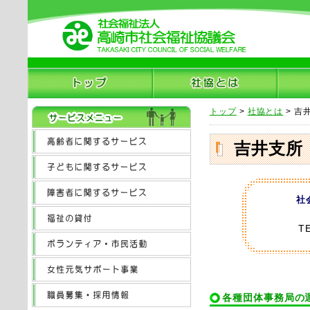
トップ
>
社協とは
> 吉
吉井支所
社
TE
各種団体事務局の