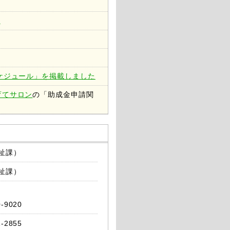
た
ケジュール」を掲載しました
育てサロン
の「助成金申請関
福祉課）
福祉課）
0-9020
1-2855