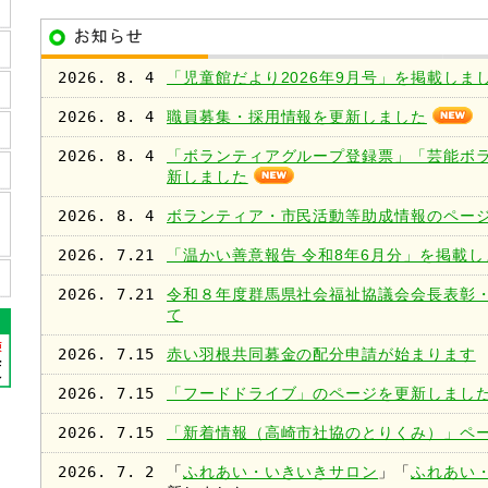
2026. 8. 4
「児童館だより2026年9月号」を掲載しま
2026. 8. 4
職員募集・採用情報を更新しました
2026. 8. 4
「ボランティアグループ登録票」「芸能ボ
新しました
2026. 8. 4
ボランティア・市民活動等助成情報のペー
2026. 7.21
「温かい善意報告 令和8年6月分」を掲載し
2026. 7.21
令和８年度群馬県社会福祉協議会会長表彰
て
2026. 7.15
赤い羽根共同募金の配分申請が始まります
2026. 7.15
「フードドライブ」のページを更新しまし
2026. 7.15
「新着情報（高崎市社協のとりくみ）」ペ
2026. 7. 2
「
ふれあい・いきいきサロン
」「
ふれあい