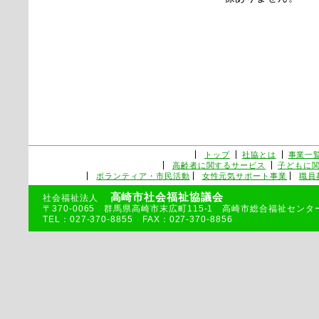
トップ
社協とは
事業一
高齢者に関するサービス
子どもに
ボランティア・市民活動
女性元気サポート事業
職員
高崎市社会福祉協議会
社会福祉法人
〒370-0065 群馬県高崎市末広町115-1 高崎市総合福祉センタ
TEL：027-370-8855 FAX：027-370-8856